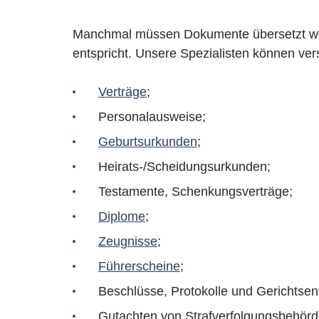
Manchmal müssen Dokumente übersetzt werd
entspricht. Unsere Spezialisten können ve
Verträge
;
Personalausweise;
Geburtsurkunden
;
Heirats-/Scheidungsurkunden;
Testamente, Schenkungsverträge;
Diplome
;
Zeugnisse
;
Führerscheine
;
Beschlüsse, Protokolle und Gerichtse
Gutachten von Strafverfolgungsbehörd