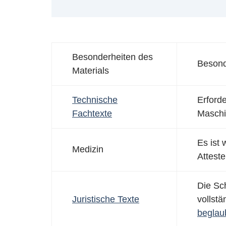
Besonderheiten des
Besond
Materials
Technische
Erford
Fachtexte
Maschi
Es ist 
Medizin
Attest
Die Sch
Juristische Texte
vollstä
beglau