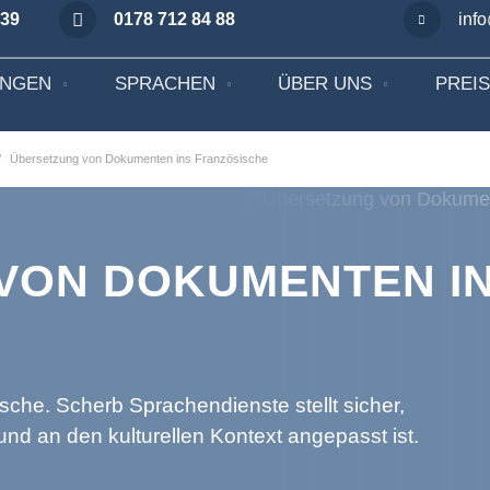
 39
0178 712 84 88
inf
UNGEN
SPRACHEN
ÜBER UNS
PREI
Übersetzung von Dokumenten ins Französische
VON DOKUMENTEN I
che. Scherb Sprachendienste stellt sicher,
und an den kulturellen Kontext angepasst ist.