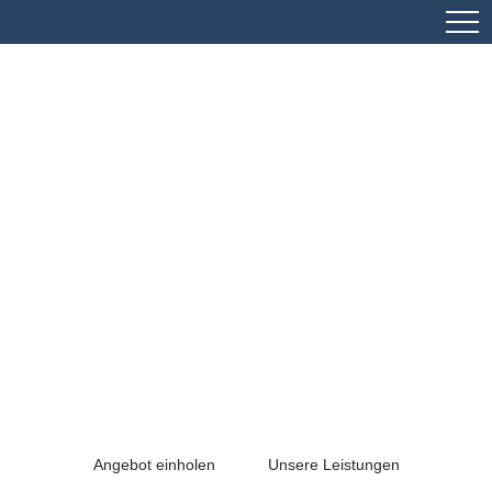
PROFESSIONELLE
SPRACHENDIENSTE
Übersetzungen
Dolmetscher-Service
Gästeführungen
Angebot einholen
Unsere Leistungen