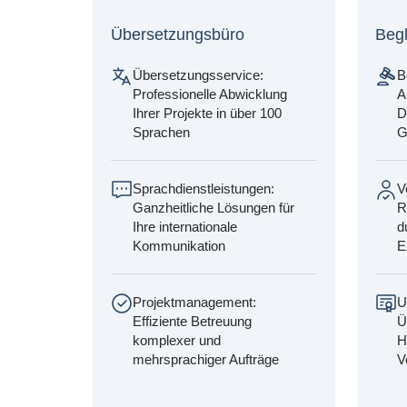
Übersetzungsbüro
Beg
Übersetzungsservice:
B
Professionelle Abwicklung
A
Ihrer Projekte in über 100
D
Sprachen
G
Sprachdienstleistungen:
V
Ganzheitliche Lösungen für
R
Ihre internationale
d
Kommunikation
E
Projektmanagement:
U
Effiziente Betreuung
Ü
komplexer und
H
mehrsprachiger Aufträge
V