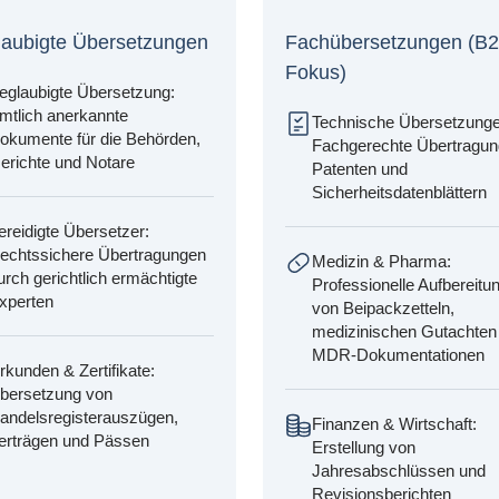
laubigte Übersetzungen
Fachübersetzungen (B2
Fokus)
eglaubigte Übersetzung:
mtlich anerkannte
Technische Übersetzunge
okumente für die Behörden,
Fachgerechte Übertragun
erichte und Notare
Patenten und
Sicherheitsdatenblättern
ereidigte Übersetzer:
echtssichere Übertragungen
Medizin & Pharma:
urch gerichtlich ermächtigte
Professionelle Aufbereitu
xperten
von Beipackzetteln,
medizinischen Gutachten
MDR-Dokumentationen
rkunden & Zertifikate:
bersetzung von
andelsregisterauszügen,
Finanzen & Wirtschaft:
erträgen und Pässen
Erstellung von
Jahresabschlüssen und
Revisionsberichten