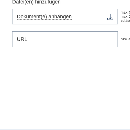
Datei(en) hinzufügen
max. 
Dokument(e) anhängen
max. 
zuläs
bzw. e