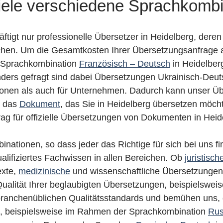
iele verschiedene Sprachkomb
ftigt nur professionelle Übersetzer in Heidelberg, dere
hen. Um die Gesamtkosten Ihrer Übersetzungsanfrage attr
r Sprachkombination
Französisch – Deutsch
in Heidelber
ders gefragt sind dabei Übersetzungen Ukrainisch-Deu
sonen als auch für Unternehmen. Dadurch kann unser Übe
n das
Dokument
, das Sie in Heidelberg übersetzen möcht
trag für offizielle Übersetzungen von Dokumenten in Heid
inationen, so dass jeder das Richtige für sich bei uns 
alifiziertes Fachwissen in allen Bereichen. Ob
juristisch
exte,
medizinische
und wissenschaftliche Übersetzungen –
alität Ihrer beglaubigten Übersetzungen, beispielswei
h branchenüblichen Qualitätsstandards und bemühen uns
n, beispielsweise im Rahmen der Sprachkombination
Rus