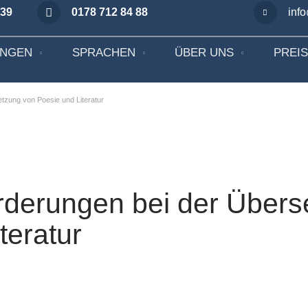
 39
0178 712 84 88
inf
UNGEN
SPRACHEN
ÜBER UNS
PREI
tzung von Poesie und Literatur
rderungen bei der Übers
teratur