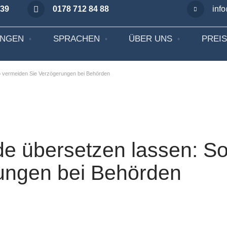
 39
0178 712 84 88
inf
UNGEN
SPRACHEN
ÜBER UNS
PREI
o vermeiden Sie Verzögerungen bei Behörden
de übersetzen lassen: S
ungen bei Behörden