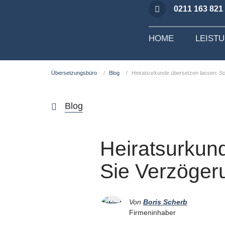
0211 163 821
HOME
LEIST
Übersetzungsbüro
Blog
Heiratsurkunde übersetzen lassen: S
Blog
Heiratsurkun
Sie Verzöger
Von
Boris Scherb
Firmeninhaber