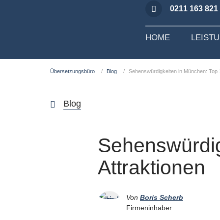
0211 163 821
HOME
LEIST
Übersetzungsbüro
Blog
Sehenswürdigkeiten in München: Top 1
Blog
Sehenswürdig
Attraktionen
Von
Boris Scherb
Firmeninhaber