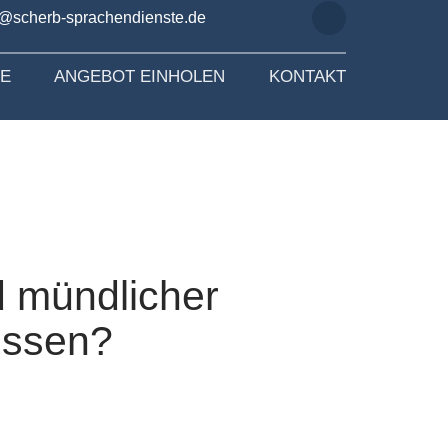
o@scherb-sprachendienste.de
SE
ANGEBOT EINHOLEN
KONTAKT
d mündlicher
issen?