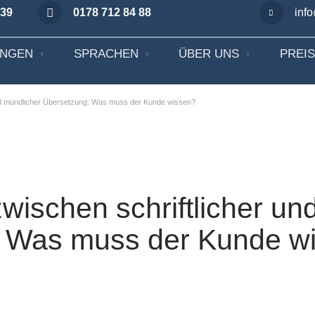
 39
0178 712 84 88
inf
UNGEN
SPRACHEN
ÜBER UNS
PREI
und mündlicher Übersetzung: Was muss der Kunde wissen?
wischen schriftlicher un
: Was muss der Kunde w