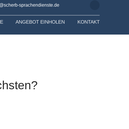
o@scherb-sprachendienste.de
SE
ANGEBOT EINHOLEN
KONTAKT
chsten?