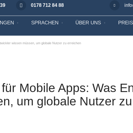
 39
0178 712 84 88
inf
UNGEN
SPRACHEN
ÜBER UNS
PREI
ntwickler wissen müssen, um globale Nutzer zu erreichen
 für Mobile Apps: Was En
n, um globale Nutzer zu