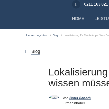
0211 163 821
HOME
LEIST
Übersetzungsbüro
Blog
Lokalisierung für Mobile Apps: Was E
Blog
Lokalisierung
wissen müsse
Von
Boris Scherb
Firmeninhaber